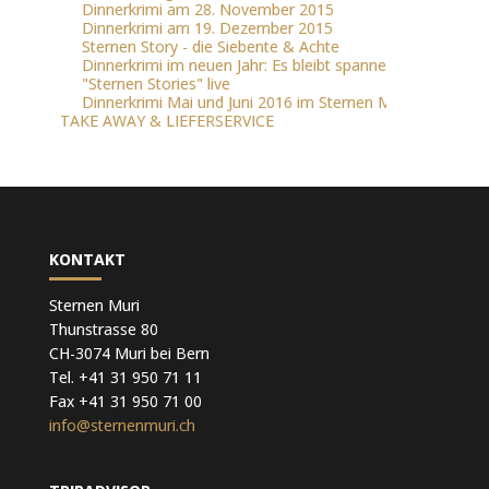
Dinnerkrimi am 28. November 2015
Dinnerkrimi am 19. Dezember 2015
Sternen Story - die Siebente & Achte
Dinnerkrimi im neuen Jahr: Es bleibt spannend
"Sternen Stories" live
Dinnerkrimi Mai und Juni 2016 im Sternen Muri
TAKE AWAY & LIEFERSERVICE
KONTAKT
Sternen Muri
Thunstrasse 80
CH-3074 Muri bei Bern
Tel. +41 31 950 71 11
Fax +41 31 950 71 00
info@sternenmuri.ch